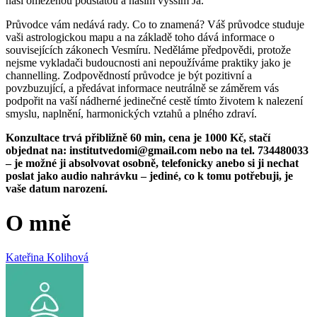
naší omezenou podstatou a naším vyšším Já.
Průvodce vám nedává rady. Co to znamená? Váš průvodce studuje
vaši astrologickou mapu a na základě toho dává informace o
souvisejících zákonech Vesmíru. Neděláme předpovědi, protože
nejsme vykladači budoucnosti ani nepoužíváme praktiky jako je
channelling. Zodpovědností průvodce je být pozitivní a
povzbuzující, a předávat informace neutrálně se záměrem vás
podpořit na vaší nádherné jedinečné cestě tímto životem k nalezení
smyslu, naplnění, harmonických vztahů a plného zdraví.
Konzultace trvá přibližně 60 min, cena je 1000 Kč, stačí
objednat na: institutvedomi@gmail.com nebo na tel. 734480033
– je možné ji absolvovat osobně, telefonicky anebo si ji nechat
poslat jako audio nahrávku – jediné, co k tomu potřebuji, je
vaše datum narození.
O mně
Kateřina Kolihová