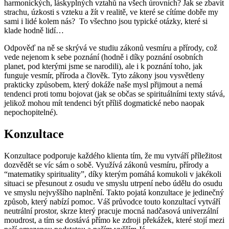
harmonických, láskyplných vztahů na všech úrovních? Jak se zbavit
strachu, úzkosti s vzteku a žít v realitě, ve které se cítíme dobře my
sami i lidé kolem nás? To všechno jsou typické otázky, které si
klade hodně lidí…
Odpověď na ně se skrývá ve studiu zákonů vesmíru a přírody, což
vede nejenom k sebe poznání (hodně i díky poznání osobních
planet, pod kterými jsme se narodili), ale i k poznání toho, jak
funguje vesmír, příroda a člověk. Tyto zákony jsou vysvětleny
prakticky způsobem, který dokáže naše mysl přijmout a nemá
tendenci proti tomu bojovat (jak se občas se spirituálními texty stává,
jelikož mohou mít tendenci být příliš dogmatické nebo naopak
nepochopitelné).
Konzultace
Konzultace podporuje každého klienta tím, že mu vytváří příležitost
dozvědět se víc sám o sobě. Využívá zákonů vesmíru, přírody a
“matematiky spirituality”, díky kterým pomáhá komukoli v jakékoli
situaci se přesunout z osudu ve smyslu utrpení nebo údělu do osudu
ve smyslu nejvyššího naplnění. Takto pojatá konzultace je jedinečný
způsob, který nabízí pomoc. Váš průvodce touto konzultací vytváří
neutrální prostor, skrze který pracuje mocná nadčasová univerzální
moudrost, a tím se dostává přímo ke zdroji překážek, které stojí mezi