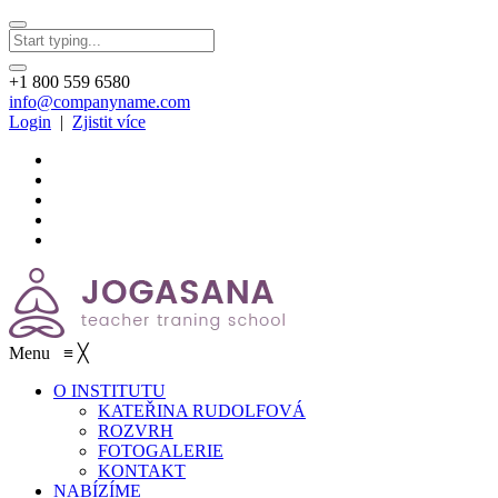
+1 800 559 6580
info@companyname.com
Login
|
Zjistit více
Menu
≡
╳
O INSTITUTU
KATEŘINA RUDOLFOVÁ
ROZVRH
FOTOGALERIE
KONTAKT
NABÍZÍME