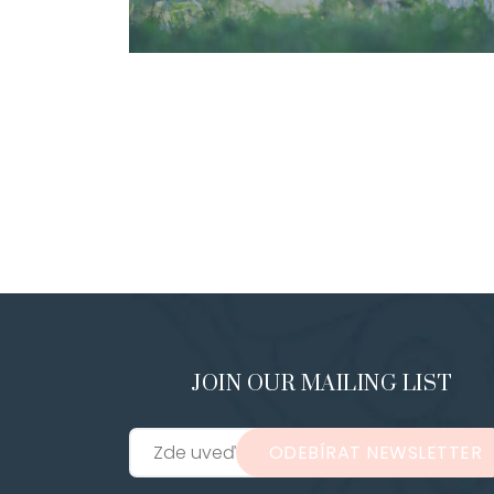
JOIN OUR MAILING LIST
ODEBÍRAT NEWSLETTER