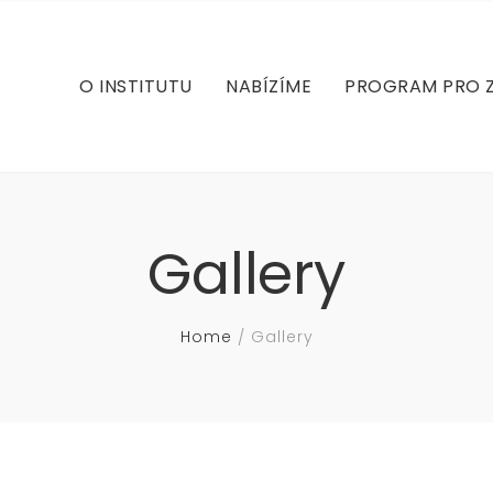
EN
ROZVRH
KONZULTACE
O INSTITUTU
NABÍZÍME
PROGRAM PRO 
FOTOGALERIE
ENERGETICKÉ LÉČENÍ
KONTAKT
PROGRAM PRO DĚTI
KATEŘINA RUDOLFOVÁ
LEKCE
PROGRAM FOR H
EN
KNIHY
ROZVRH
KONZULTACE
CENÍK
Gallery
FOTOGALERIE
ENERGETICKÉ LÉČENÍ
KONTAKT
PROGRAM PRO DĚTI
Home
Gallery
KNIHY
CENÍK