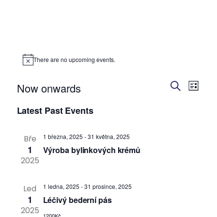
There are no upcoming events.
E
E
Now onwards
L
S
v
S
i
v
Latest Past Events
e
e
s
e
a
l
t
e
r
1 března, 2025
-
31 května, 2025
n
Bře
e
c
1
Výroba bylinkových krémů
c
n
t
2025
h
t
V
d
t
1 ledna, 2025
-
31 prosince, 2025
Led
a
i
1
Léčivý bederní pás
t
s
2025
e
1200Kč