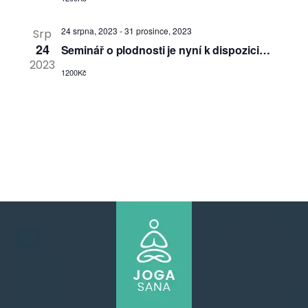
e
.
S
w
24 srpna, 2023
-
31 prosince, 2023
Srp
24
s
Seminář o plodnosti je nyní k dispozici…
e
2023
1200Kč
N
a
a
r
v
c
i
g
h
a
a
t
n
i
o
d